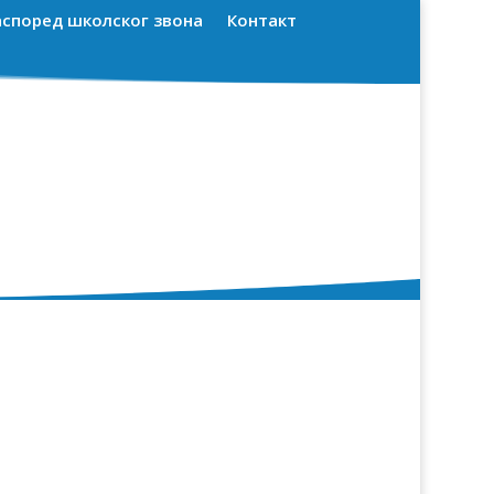
аспоред школског звона
Контакт