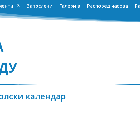
менти
Запослени
Галерија
Распоред часова
Р
А
АДУ
олски календар