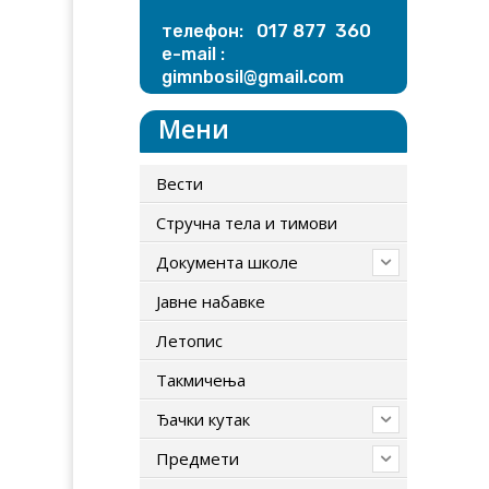
017 877 360
телефон:
e-mail :
gimnbosil@gmail.com
Мени
Вести
Стручна тела и тимови
Документа школе
Јавне набавке
Летопис
Tакмичења
Ђачки кутак
Предмети