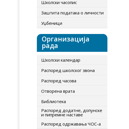
Школски часопис
Заштита података о личности
Уџбеници
Организација
рада
Школски календар
Распоред школског звона
Распоред часова
Отворена врата
Библиотека
Распоред додатне, допунске
и пипремне наставе
Распоред одржавања ЧОС-а