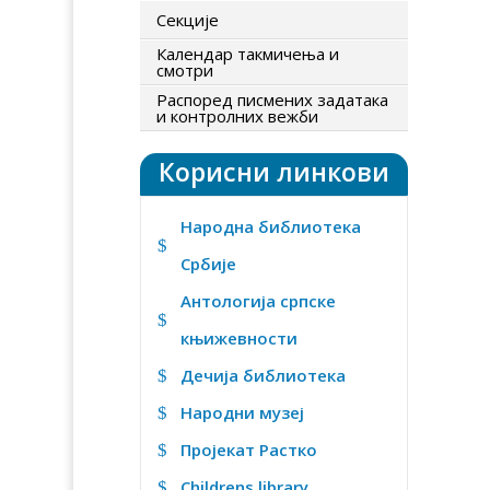
Секције
Календар такмичења и
смотри
Распоред писмених задатака
и контролних вежби
Корисни линкови
Народна библиотека
$
Србије
Антологија српске
$
књижевности
Дечија библиотека
$
Народни музеј
$
Пројекат Растко
$
Childrens library
$