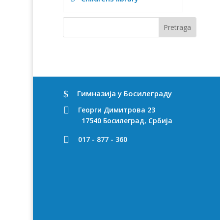
$
Гимназија у Босилеграду

Георги Димитрова 23
17540 Босилеград, Србија

017 - 877 - 360