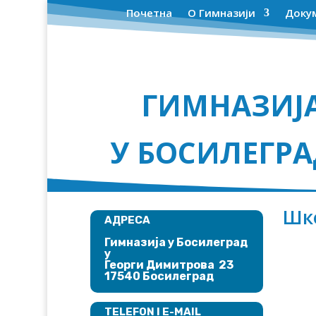
Почетна
О Гимназији
Доку
ГИМНАЗИЈ
У БОСИЛЕГР
Шк
АДРЕСА
Гимназија у Босилеград​
у
Георги Димитрова 23
17540 Босилеград
TELEFON I E-MAIL