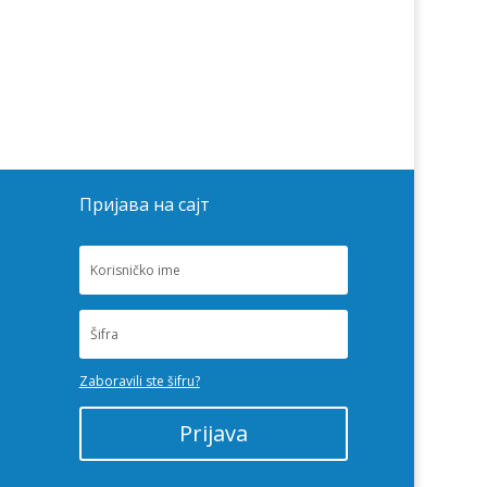
Пријава на сајт
Zaboravili ste šifru?
Prijava